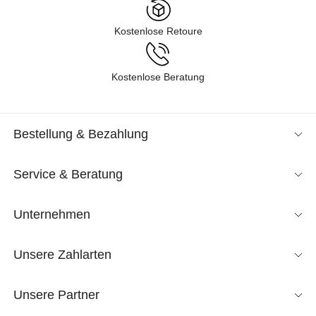
Kostenlose Retoure
Kostenlose Beratung
Bestellung & Bezahlung
Service & Beratung
Unternehmen
Unsere Zahlarten
Unsere Partner