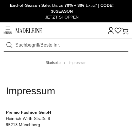
End-of-Season Sale
: Bis zu
70%
+
30€
Extra* |
CODE:
Navigation überspringen, direkt zum Inhalt
30SEASON
JETZT SHOPPEN
MENU
Suchen
Startseite
Impressum
Impressum
Premio Fashion GmbH
Heinrich-Wirth-Straße 8
95213 Münchberg