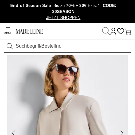
End-of-Season Sale
: Bis zu
70%
+
30€
Extra* |
CODE:
Navigation überspringen, direkt zum Inhalt
30SEASON
JETZT SHOPPEN
MENU
Startseite
Mode
Blazer & Gehröcke
Blazer
Suchen