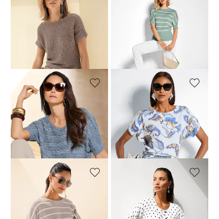
MADELEINE
MADELEINE
Trui
Trui. Puur katoen
89,00 €
169,95 €
69,00 €
119,95 €
+2 Kleuren
Laagste prijs van de afgelopen 30
dagen**: 99,00 €
(-10%)
MADELEINE
MADELEINE
Gebreide trui van lintgaren met glansaccent
Trui
109,00 €
189,95 €
129,00 €
179,95 €
+2 Kleuren
Laagste prijs van de afgelopen 30
Laagste prijs van de afgelopen 30
dagen**: 119,00 €
(-8%)
dagen**: 139,00 €
(-7%)
MADELEINE
MADELEINE
Trui. Puur katoen
Vest
49,00 €
109,95 €
119,00 €
189,95 €
+2 Kleuren