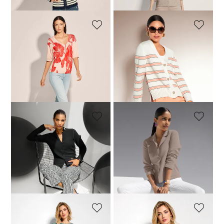
+11 Kleuren
MADELEINE
MADELEINE
Trui
Vest. Puur katoen
49,00 €
109,95 €
89,00 €
179,95 €
Laagste prijs van de afgelopen 30
dagen**: 99,00 €
(-10%)
MADELEINE
MADELEINE
Smalle gebreide blazer met lange mouwen
Smalle gebreide blazer met lange mouwen
99,00 €
179,95 €
99,00 €
179,95 €
+1 Kleuren
+1 Kleuren
Laagste prijs van de afgelopen 30
Laagste prijs van de afgelopen 30
dagen**: 109,00 €
(-9%)
dagen**: 109,00 €
(-9%)