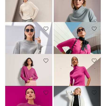
MADELEINE
MADELEINE
Trui. Puur kasjmier
Trui. Puur kasjmier
139,00 €
289,95 €
139,00 €
239,95 €
MADELEINE
MADELEINE
Trui
Vest. Puur kasjmier
89,00 €
179,95 €
149,00 €
279,95 €
MADELEINE
MADELEINE
Kasjmiertrui met geribde details
Trui
99,00 €
209,95 €
39,00 €
99,95 €
+5 Kleuren
MADELEINE
MADELEINE