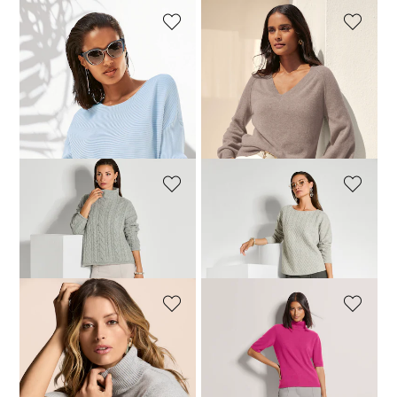
MADELEINE
MADELEINE
Trui
V-hals trui met kasjmier
89,00 €
119,95 €
89,00 €
179,95 €
Laagste prijs van de afgelopen 30
dagen**: 99,00 €
(-10%)
MADELEINE
MADELEINE
Trui
Trui
199,00 €
299,95 €
99,00 €
229,95 €
MADELEINE
MADELEINE
Kasjmier trui met col en halflange mouwen
Kasjmier trui met col en halflange mouwen
99,00 €
149,95 €
99,00 €
149,95 €
+3 Kleuren
+3 Kleuren