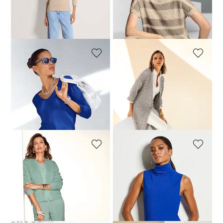
Laagste prijs van de afgelopen 30
dagen**: 59,00 €
(-17%)
MADELEINE
MADELEINE
Katoenen trui
Lang vest
59,00 €
109,95 €
119,00 €
189,95 €
+1 Kleuren
Laagste prijs van de afgelopen 30
dagen**: 69,00 €
(-14%)
MADELEINE
MADELEINE
Vestje. Puur katoen
Mouwloze coltrui
89,00 €
139,95 €
49,00 €
99,95 €
Laagste prijs van de afgelopen 30
dagen**: 59,00 €
(-17%)