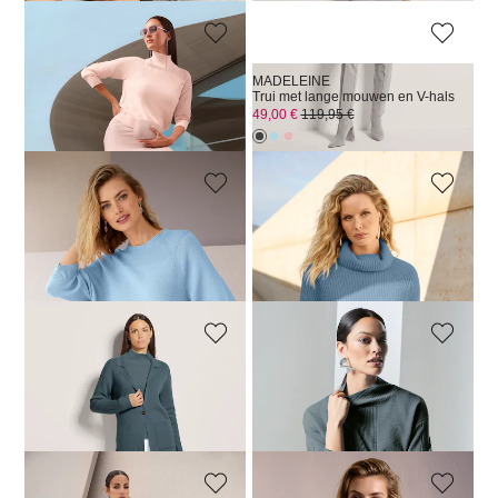
MADELEINE
MADELEINE
Trui. Puur katoen
Trui met lange mouwen en V-hals
109,00 €
169,95 €
49,00 €
119,95 €
MADELEINE
MADELEINE
Trui. Puur katoen
Coltrui met Good Cashmere
59,00 €
119,95 €
179,00 €
319,95 €
MADELEINE
MADELEINE
Gebreide blazer met kasjmier
Trui
149,00 €
319,95 €
119,00 €
229,95 €
+1 Kleuren
+1 Kleuren