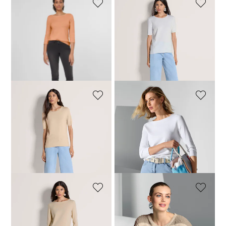
MADELEINE
MADELEINE
Kasjmier trui met boothals
Trui
89,00 €
189,95 €
49,00 €
99,95 €
+11 Kleuren
Laagste prijs van de afgelopen 30
dagen**: 99,00 €
(-10%)
MADELEINE
MADELEINE
Trui
Trui
49,00 €
99,95 €
49,00 €
109,95 €
Laagste prijs van de afgelopen 30
dagen**: 59,00 €
(-17%)
MADELEINE
MADELEINE
Trui
Trui
49,00 €
109,95 €
69,00 €
139,95 €