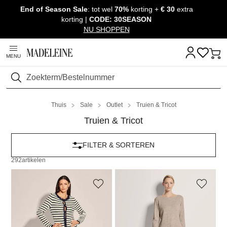
End of Season Sale
: tot wel
70%
korting +
€ 30
extra
Navigatie overslaan, direct naar content
korting |
CODE: 30SEASON
NU SHOPPEN
MENU
Zoeken
Thuis
Sale
Outlet
Truien & Tricot
Truien & Tricot
FILTER & SORTEREN
292
artikelen
MADELEINE
MADELEINE
Tricot jasje
Kasjmier trui met boothals
59,00 €
109,95 €
109,00 €
189,95 €