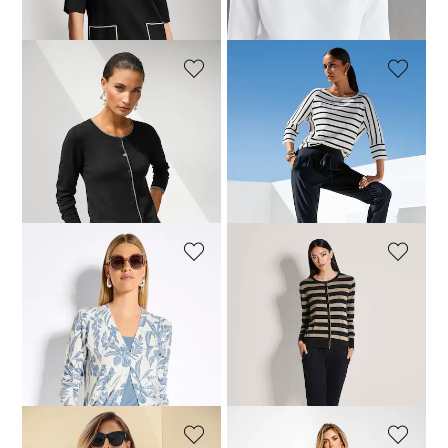
dagen**: 89,00 €
(-22%)
dagen**: 89,00 €
(-22%)
MADELEINE
MADELEINE
Vest met glansgaren
Gestreepte trui
99,00 €
139,95 €
89,00 €
139,95 €
Laagste prijs van de afgelopen 30
Laagste prijs van de afgelopen 30
dagen**: 109,00 €
(-9%)
dagen**: 99,00 €
(-10%)
MADELEINE
MADELEINE
Vest
Vest. Zuiver scheerwol
109,00 €
189,95 €
119,00 €
209,95 €
Laagste prijs van de afgelopen 30
dagen**: 119,00 €
(-8%)