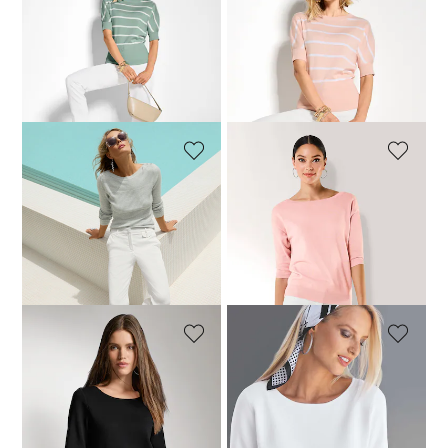
MADELEINE
MADELEINE
Trui. Puur katoen
Trui. Puur katoen
39,00 €
109,95 €
49,00 €
109,95 €
+2 Kleuren
+2 Kleuren
Laagste prijs van de afgelopen 30
Laagste prijs van de afgelopen 30
dagen**: 49,00 €
(-20%)
dagen**: 59,00 €
(-17%)
MADELEINE
MADELEINE
Trui met glansgaren
Trui
59,00 €
119,95 €
69,00 €
99,95 €
Laagste prijs van de afgelopen 30
dagen**: 69,00 €
(-14%)
MADELEINE
MADELEINE
Trui met korte mouwen en opgestikte zakken
Trui met korte mouwen en opgestikte zakken
69,00 €
119,95 €
69,00 €
119,95 €
Laagste prijs van de afgelopen 30
Laagste prijs van de afgelopen 30