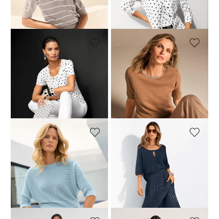
Laagste prijs van de afgelopen 30
Laagste prijs van de afgelopen 30
dagen**: 59,00 €
(-17%)
dagen**: 129,00 €
(-7%)
MADELEINE
MADELEINE
Trui
Trui. Puur kasjmier
109,00 €
179,95 €
119,00 €
189,95 €
Laagste prijs van de afgelopen 30
dagen**: 119,00 €
(-8%)
MADELEINE
MADELEINE
Trui
Trui
69,00 €
139,95 €
59,00 €
119,95 €
Laagste prijs van de afgelopen 30
Laagste prijs van de afgelopen 30
dagen**: 89,00 €
(-22%)
dagen**: 69,00 €
(-14%)