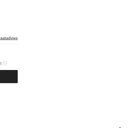
aatadvies
8