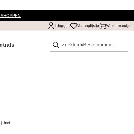
 SHOPPEN
Inloggen
Verlanglijstje
Winkelmandje
ntials
Zoeken
|
incl.