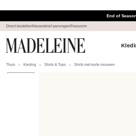
Navigatie overslaan, direct naar content
End of Season
Direct bestellen
Nieuwsbrief aanvragen
Passvorm
Kled
Thuis
Kleding
Shirts & Tops
Shirts met korte mouwen