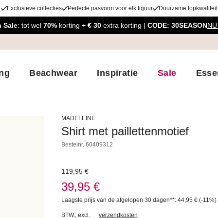
Exclusieve collecties
Perfecte pasvorm voor elk figuur
Duurzame topkwaliteit
 Sale
: tot wel
70%
korting +
€ 30
extra korting |
CODE: 30SEASON
NU
ing
Beachwear
Inspiratie
Sale
Esse
MADELEINE
Shirt met paillettenmotief
Bestelnr.
60409312
119,95 €
39,95 €
Laagste prijs van de afgelopen 30 dagen**: 44,95 €
(-11%)
BTW.
,
excl.
verzendkosten