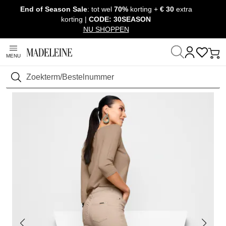
End of Season Sale
: tot wel
70%
korting +
€ 30
extra
Navigatie overslaan, direct naar content
korting |
CODE: 30SEASON
NU SHOPPEN
MENU
Thuis
Kleding
Broeken
Jeans
Zoeken