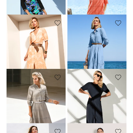
Robe
Robe. Pur coton
104,95 €
199,95 €
189,95 €
239,95 €
MADELEINE
MADELEINE
Robe
Robe chemisier avec broderie anglaise
189,95 €
239,95 €
199,95 €
279,95 €
Meilleur prix sous 30 jours**:
209,95 €
(-4%)
MADELEINE
MADELEINE
Robe. Pur coton
Robe
139,95 €
189,95 €
169,95 €
209,95 €
Meilleur prix sous 30 jours**:
149,95 €
(-6%)