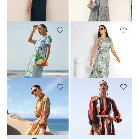
Meilleur prix sous 30 jours**:
199,95 €
(-25%)
MADELEINE
MADELEINE
Robe à imprimé floral avec petit col montant
Robe
139,95 €
279,95 €
109,95 €
209,95 €
Meilleur prix sous 30 jours**:
Meilleur prix sous 30 jours**:
239,95 €
(-41%)
139,95 €
(-21%)
MADELEINE
MADELEINE
Robe d'été aux couleurs vives
Robe
109,95 €
209,95 €
139,95 €
239,95 €
Meilleur prix sous 30 jours**:
Meilleur prix sous 30 jours**:
139,95 €
(-21%)
179,95 €
(-22%)