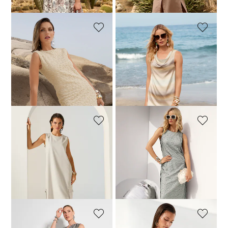
179,95 €
(-16%)
179,95 €
(-16%)
MADELEINE
MADELEINE
Robe fourreau sans manches en tissu texturé
Robe
119,95 €
189,95 €
149,95 €
229,95 €
Meilleur prix sous 30 jours**:
179,95 €
(-16%)
MADELEINE
MADELEINE
Robe
Robe
119,95 €
199,95 €
79,95 €
279,95 €
Meilleur prix sous 30 jours**:
Meilleur prix sous 30 jours**:
139,95 €
(-14%)
109,95 €
(-27%)