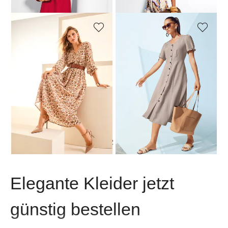
MADELEINE
MADELEINE
Robe
Robe d’été boutonnée
229,95 €
319,95 €
139,95 €
179,95 €
Meilleur prix sous 30 jours**:
239,95 €
(-4%)
1
2
Elegante Kleider jetzt
günstig bestellen