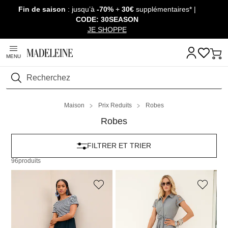
Fin de saison
: jusqu’à
-70%
+
30€
supplémentaires* |
Passer la navigation, aller au contenu
CODE: 30SEASON
JE SHOPPE
MENU
Rechercher
Maison
Prix Reduits
Robes
Robes
FILTRER ET TRIER
96
produits
MADELEINE
MADELEINE
Robe rayée en mix de matières
Robe d’été en broderie ajourées
139,95 €
179,95 €
149,95 €
279,95 €