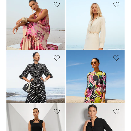
MADELEINE
MADELEINE
Robe longue d’été sans manches
Robe
139,95 €
279,95 €
89,95 €
139,95 €
Meilleur prix sous 30 jours**:
Meilleur prix sous 30 jours**:
179,95 €
(-22%)
119,95 €
(-25%)
MADELEINE
MADELEINE
Robe à pois avec ceinture à nouer
Robe à la ligne H, avec imprimé fleuri et manches 3/4
109,95 €
209,95 €
119,95 €
199,95 €
Meilleur prix sous 30 jours**:
Meilleur prix sous 30 jours**:
139,95 €
(-21%)
139,95 €
(-14%)
MADELEINE
MADELEINE
Robe
Robe