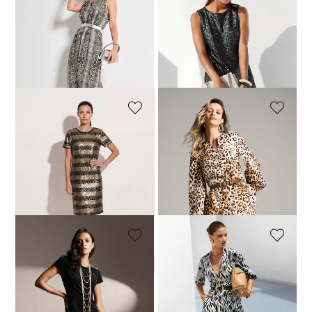
MADELEINE
MADELEINE
Robe
Robe
119,95 €
229,95 €
149,95 €
239,95 €
Meilleur prix sous 30 jours**:
179,95 €
(-33%)
MADELEINE
MADELEINE
Robe à paillettes
Robe à imprimé léopard en mélange de lin
169,95 €
279,95 €
79,95 €
279,95 €
Meilleur prix sous 30 jours**:
119,95 €
(-33%)
MADELEINE
MADELEINE
Robe fourreau classique en velours
Robe. Pur coton
99,95 €
239,95 €
149,95 €
239,95 €