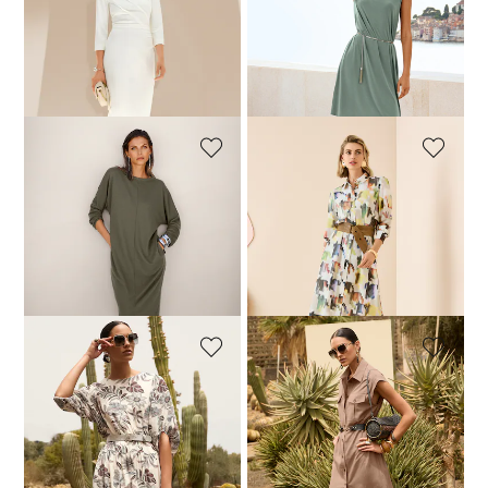
Robe
Robe
99,95 €
239,95 €
89,95 €
139,95 €
Meilleur prix sous 30 jours**:
Meilleur prix sous 30 jours**:
149,95 €
(-33%)
99,95 €
(-10%)
MADELEINE
MADELEINE
Robe
Robe chemise à imprimé intégral
104,95 €
199,95 €
139,95 €
239,95 €
Meilleur prix sous 30 jours**:
155,97 €
(-10%)
MADELEINE
MADELEINE
Robe
Robe-chemise
149,95 €
229,95 €
149,95 €
229,95 €
Meilleur prix sous 30 jours**:
Meilleur prix sous 30 jours**: