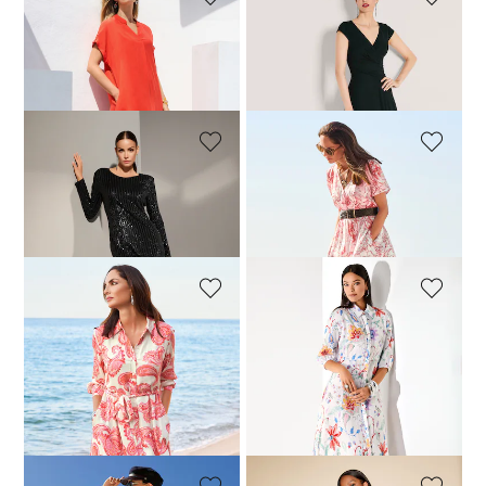
MADELEINE
MADELEINE
Robe
Robe
149,95 €
199,95 €
249,95 €
419,95 €
MADELEINE
MADELEINE
Robe à paillettes
Robe
229,95 €
289,95 €
169,95 €
239,95 €
MADELEINE
MADELEINE
Robe-chemise
Robe. Pur lin
129,95 €
199,95 €
189,95 €
239,95 €
Meilleur prix sous 30 jours**:
139,95 €
(-7%)