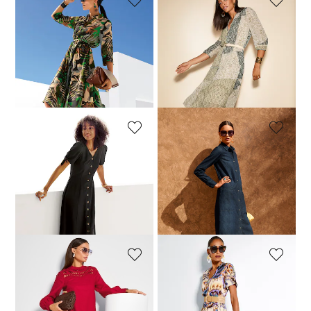
MADELEINE
MADELEINE
Robe
Robe
139,95 €
229,95 €
149,95 €
229,95 €
Meilleur prix sous 30 jours**:
Meilleur prix sous 30 jours**:
149,95 €
(-6%)
169,95 €
(-11%)
MADELEINE
MADELEINE
Robe d’été boutonnée
Robe-chemisier en jean tendance
139,95 €
179,95 €
139,95 €
199,95 €
Meilleur prix sous 30 jours**:
149,95 €
(-6%)
MADELEINE
MADELEINE
Robe en lin avec détails en dentelle
Robe midi à motif cachemire
239,95 €
279,95 €
239,95 €
299,95 €