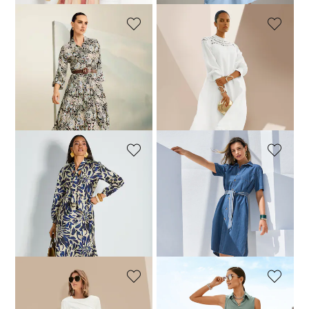
MADELEINE
MADELEINE
Robe
Robe en lin avec détails en dentelle
149,95 €
249,95 €
169,95 €
279,95 €
Meilleur prix sous 30 jours**:
199,95 €
(-15%)
MADELEINE
MADELEINE
Robe
Robe en jean
139,95 €
239,95 €
149,95 €
229,95 €
Meilleur prix sous 30 jours**:
169,95 €
(-11%)
MADELEINE
MADELEINE