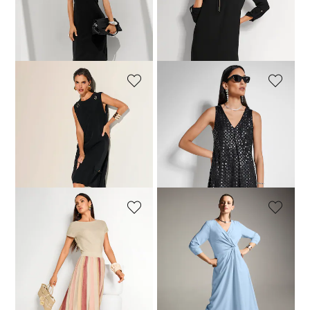
69,95 €
149,95 €
109,95 €
209,95 €
Meilleur prix sous 30 jours**:
Meilleur prix sous 30 jours**:
99,95 €
(-30%)
169,95 €
(-35%)
MADELEINE
MADELEINE
Robe
Robe
119,95 €
199,95 €
89,95 €
209,95 €
Meilleur prix sous 30 jours**:
Meilleur prix sous 30 jours**:
129,95 €
(-7%)
119,95 €
(-25%)
MADELEINE
MADELEINE
Robe en maille avec fil brillant
Robe
149,95 €
319,95 €
94,95 €
299,95 €
Meilleur prix sous 30 jours**:
Meilleur prix sous 30 jours**:
279,95 €
(-46%)
129,95 €
(-27%)