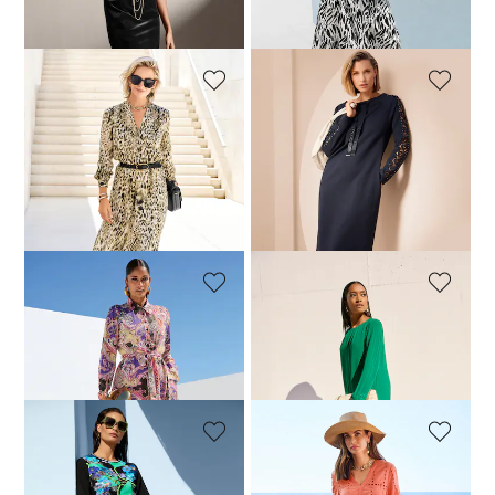
Meilleur prix sous 30 jours**:
189,95 €
(-47%)
MADELEINE
MADELEINE
Robe
Robe
149,95 €
239,95 €
149,95 €
199,95 €
Meilleur prix sous 30 jours**:
169,95 €
(-11%)
MADELEINE
MADELEINE
Robe
Robe droite avec manches plissées
129,95 €
169,95 €
169,95 €
239,95 €
MADELEINE
MADELEINE