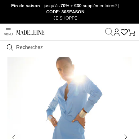
Fin de saison
: jusqu’à
-70%
+
€30
supplémentaires* |
Passer la navigation, aller au contenu
CODE: 30SEASON
JE SHOPPE
MENU
Maison
Prêt-à-Porter
Rechercher