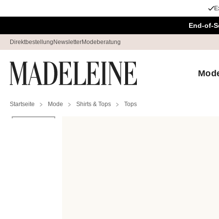
E
Überspringe Navigation, direkt zum Content
End-of-S
Direktbestellung
Newsletter
Modeberatung
Mod
Startseite
Mode
Shirts & Tops
Tops