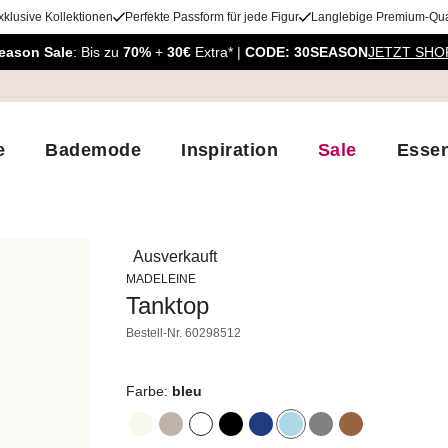
xklusive Kollektionen
Perfekte Passform für jede Figur
Langlebige Premium-Qual
eason Sale
: Bis zu
70%
+
30€
Extra* |
CODE: 30SEASON
JETZT SHO
e
Bademode
Inspiration
Sale
Essen
Ausverkauft
MADELEINE
Tanktop
Bestell-Nr.
60298512
Farbe:
bleu