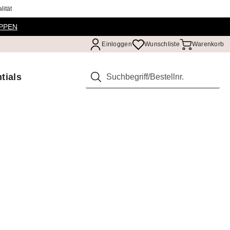
ität
PPEN
Einloggen
Wunschliste
Warenkorb
tials
Suchen