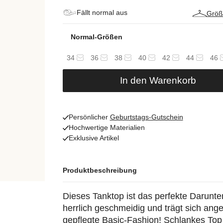
Fällt normal aus
Größ
Normal-Größen
34
36
38
40
42
44
46
In den Warenkorb
Persönlicher
Geburtstags-Gutschein
Hochwertige Materialien
Exklusive Artikel
Produktbeschreibung
Dieses Tanktop ist das perfekte Darunter
herrlich geschmeidig und trägt sich ange
gepflegte Basic-Fashion! Schlankes Top