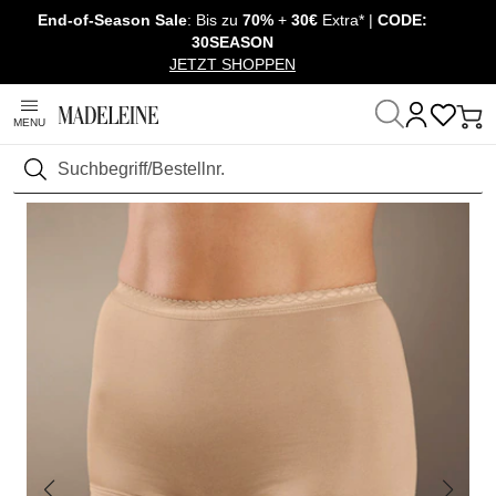
End-of-Season Sale
: Bis zu
70%
+
30€
Extra* |
CODE:
Überspringe Navigation, direkt zum Content
30SEASON
JETZT SHOPPEN
MENU
Startseite
Mode
Wäsche & Homewear
Slips
Suchen