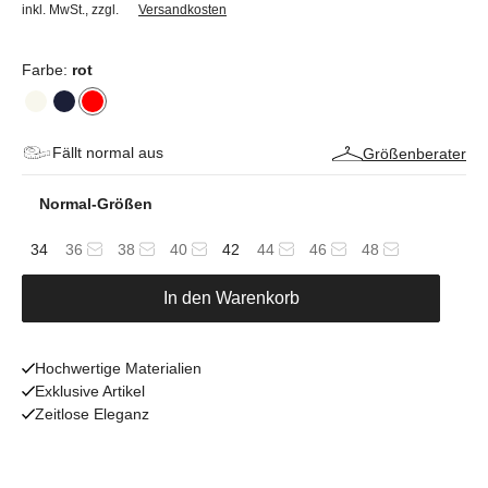
inkl. MwSt.
,
zzgl.
Versandkosten
Farbe:
rot
Fällt normal aus
Größenberater
Normal-Größen
34
36
38
40
42
44
46
48
In den Warenkorb
Hochwertige Materialien
Exklusive Artikel
Zeitlose Eleganz