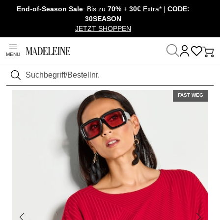
End-of-Season Sale
: Bis zu
70%
+
30€
Extra* |
CODE:
Überspringe Navigation, direkt zum Content
30SEASON
JETZT SHOPPEN
MENU
Startseite
Mode
Suchen
FAST WEG