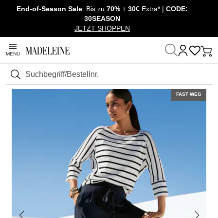
End-of-Season Sale
: Bis zu
70%
+
30€
Extra* |
CODE:
Überspringe Navigation, direkt zum Content
30SEASON
JETZT SHOPPEN
MENU
Startseite
Sale
Outlet
Pullover & Strick
Suchen
FAST WEG