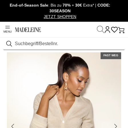
End-of-Season Sale
: Bis zu
70%
+
30€
Extra* |
CODE:
Überspringe Navigation, direkt zum Content
30SEASON
JETZT SHOPPEN
MENU
Startseite
Mode
Pullover & Strick
Strickjacken
Suchen
FAST WEG