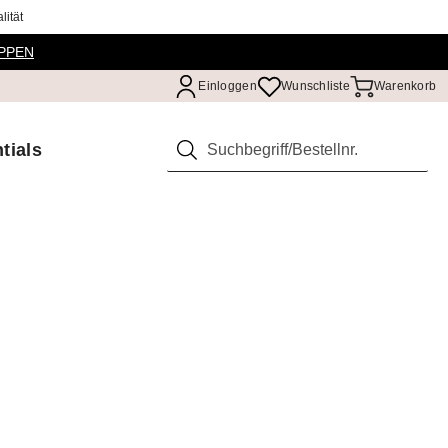
ität
PPEN
Einloggen
Wunschliste
Warenkorb
tials
Suchen