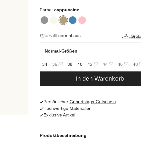
Farbe:
cappuccino
Fällt normal aus
Größ
Normal-Größen
34
36
38
40
42
44
46
48
In den Warenkorb
Persönlicher
Geburtstags-Gutschein
Hochwertige Materialien
Exklusive Artikel
Produktbeschreibung