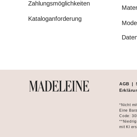
Zahlungsmöglichkeiten
Mater
Kataloganforderung
Mode
Daten
AGB
|
Erklärun
*Nicht mi
Eine Bara
Code: 30
**Niedrig
mit KI ers