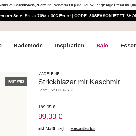
xklusive Kollektionen
Perfekte Passform für jede Figur
Langlebige Premium-Qual
eason Sale
: Bis zu
70%
+
30€
Extra* |
CODE: 30SEASON
JETZT SHO
e
Bademode
Inspiration
Sale
Essen
MADELEINE
Strickblazer mit Kaschmir
FAST WEG
Bestell-Nr.
60047512
189,95 €
99,00 €
inkl. MwSt.
,
zzgl.
Versandkosten