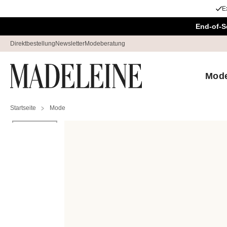
E
Überspringe Navigation, direkt zum Content
End-of-S
Direktbestellung
Newsletter
Modeberatung
Mod
Startseite
Mode