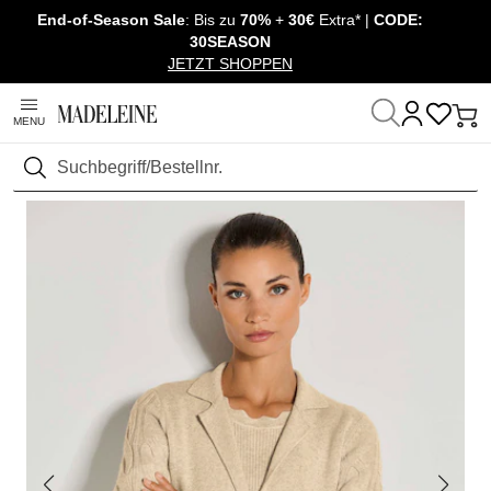
End-of-Season Sale
: Bis zu
70%
+
30€
Extra* |
CODE:
Überspringe Navigation, direkt zum Content
30SEASON
JETZT SHOPPEN
MENU
Startseite
Mode
Pullover & Strick
Strickjacken
Suchen