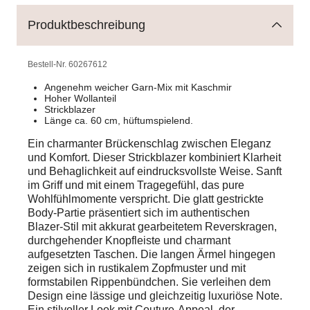
Produktbeschreibung
Bestell-Nr.
60267612
Angenehm weicher Garn-Mix mit Kaschmir
Hoher Wollanteil
Strickblazer
Länge ca. 60 cm, hüftumspielend.
Ein charmanter Brückenschlag zwischen Eleganz
und Komfort. Dieser Strickblazer kombiniert Klarheit
und Behaglichkeit auf eindrucksvollste Weise. Sanft
im Griff und mit einem Tragegefühl, das pure
Wohlfühlmomente verspricht. Die glatt gestrickte
Body-Partie präsentiert sich im authentischen
Blazer-Stil mit akkurat gearbeitetem Reverskragen,
durchgehender Knopfleiste und charmant
aufgesetzten Taschen. Die langen Ärmel hingegen
zeigen sich in rustikalem Zopfmuster und mit
formstabilen Rippenbündchen. Sie verleihen dem
Design eine lässige und gleichzeitig luxuriöse Note.
Ein stilvoller Look mit Couture-Appeal, der