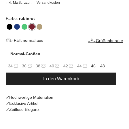
inkl. MwSt.
,
zzgl.
Versandkosten
Farbe:
rubinrot
Fällt normal aus
Größenberater
Normal-Größen
34
36
38
40
42
44
46
48
In den Warenkorb
Hochwertige Materialien
Exklusive Artikel
Zeitlose Eleganz