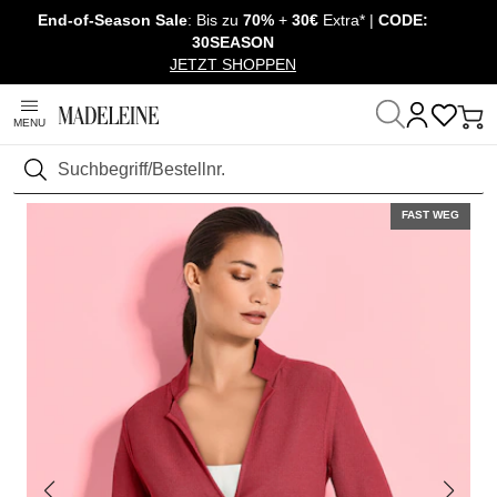
End-of-Season Sale
: Bis zu
70%
+
30€
Extra* |
CODE:
Überspringe Navigation, direkt zum Content
30SEASON
JETZT SHOPPEN
MENU
Startseite
Mode
Suchen
FAST WEG