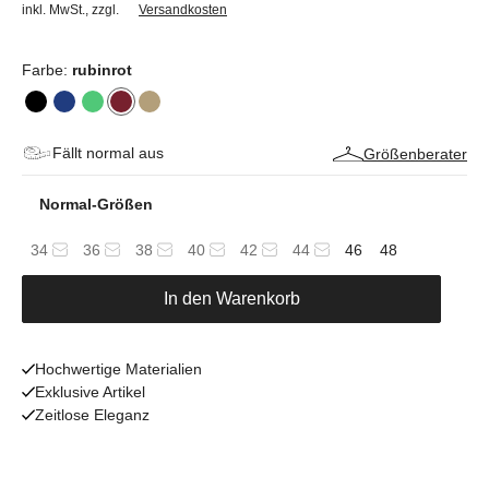
inkl. MwSt.
,
zzgl.
Versandkosten
Farbe:
rubinrot
Fällt normal aus
Größenberater
Normal-Größen
34
36
38
40
42
44
46
48
In den Warenkorb
Hochwertige Materialien
Exklusive Artikel
Zeitlose Eleganz