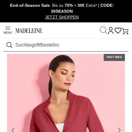
End-of-Season Sale
: Bis zu
70%
+
30€
Extra* |
CODE:
Überspringe Navigation, direkt zum Content
30SEASON
JETZT SHOPPEN
MENU
Startseite
Mode
Suchen
FAST WEG