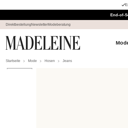
E
Überspringe Navigation, direkt zum Content
End-of-S
Direktbestellung
Newsletter
Modeberatung
Mod
Startseite
Mode
Hosen
Jeans