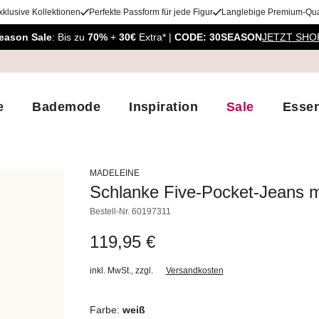
xklusive Kollektionen
Perfekte Passform für jede Figur
Langlebige Premium-Qual
eason Sale
: Bis zu
70%
+
30€
Extra* |
CODE: 30SEASON
JETZT SHO
e
Bademode
Inspiration
Sale
Essen
MADELEINE
Schlanke Five-Pocket-Jeans m
Bestell-Nr.
60197311
119,95 €
inkl. MwSt.
,
zzgl.
Versandkosten
Farbe:
weiß