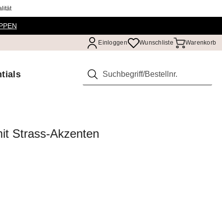
ität
PPEN
Einloggen
Wunschliste
Warenkorb
tials
Suchen
it Strass-Akzenten