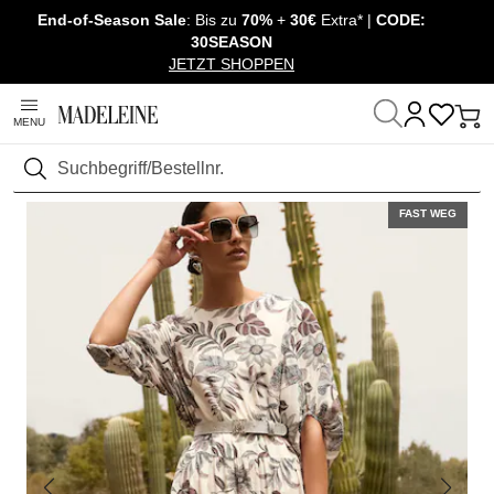
End-of-Season Sale
: Bis zu
70%
+
30€
Extra* |
CODE:
Überspringe Navigation, direkt zum Content
30SEASON
JETZT SHOPPEN
MENU
Startseite
Mode
Kleider
Lange Kleider
Suchen
FAST WEG