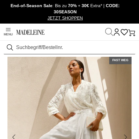
End-of-Season Sale
: Bis zu
70%
+
30€
Extra* |
CODE:
Überspringe Navigation, direkt zum Content
30SEASON
JETZT SHOPPEN
MENU
Startseite
Mode
Hosen
Bermudas
Suchen
FAST WEG