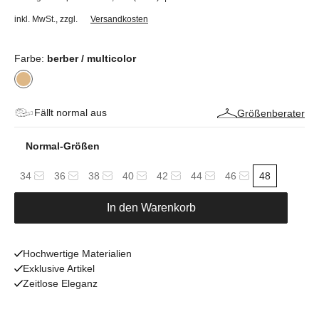
inkl. MwSt.
,
zzgl.
Versandkosten
Farbe:
berber / multicolor
Fällt normal aus
Größenberater
Normal-Größen
34
36
38
40
42
44
46
48
In den Warenkorb
Hochwertige Materialien
Exklusive Artikel
Zeitlose Eleganz