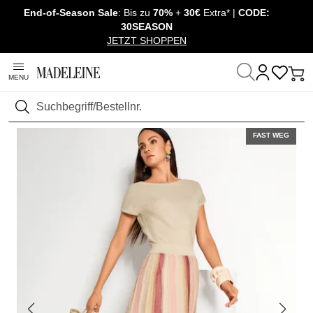
End-of-Season Sale
: Bis zu
70%
+
30€
Extra* |
CODE:
Überspringe Navigation, direkt zum Content
30SEASON
JETZT SHOPPEN
MENU
Startseite
Mode
Kleider
Strickkleider
Suchen
FAST WEG