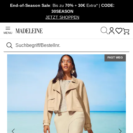
End-of-Season Sale
: Bis zu
70%
+
30€
Extra* |
CODE:
Überspringe Navigation, direkt zum Content
30SEASON
JETZT SHOPPEN
MENU
Startseite
Mode
Jacken & Mäntel
Jacken
Suchen
FAST WEG