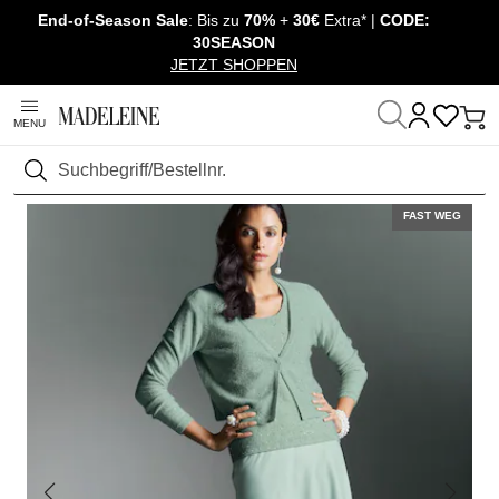
End-of-Season Sale
: Bis zu
70%
+
30€
Extra* |
CODE:
Überspringe Navigation, direkt zum Content
30SEASON
JETZT SHOPPEN
MENU
Startseite
Mode
Pullover & Strick
Strickjacken
Suchen
FAST WEG