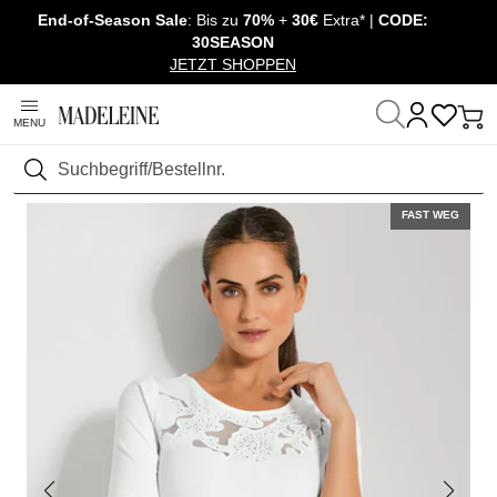
End-of-Season Sale
: Bis zu
70%
+
30€
Extra* |
CODE:
Überspringe Navigation, direkt zum Content
30SEASON
JETZT SHOPPEN
MENU
Startseite
Mode
Suchen
FAST WEG