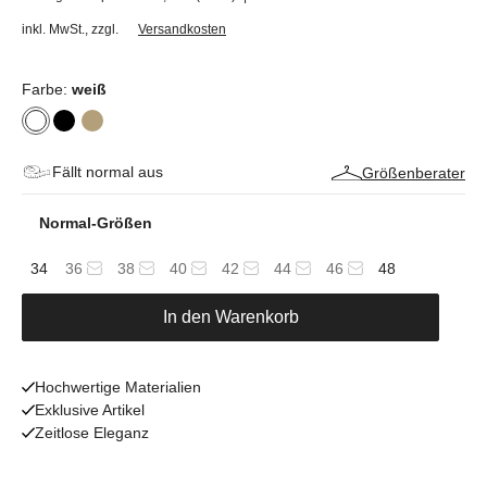
inkl. MwSt.
,
zzgl.
Versandkosten
Farbe:
weiß
Fällt normal aus
Größenberater
Normal-Größen
34
36
38
40
42
44
46
48
In den Warenkorb
Hochwertige Materialien
Exklusive Artikel
Zeitlose Eleganz