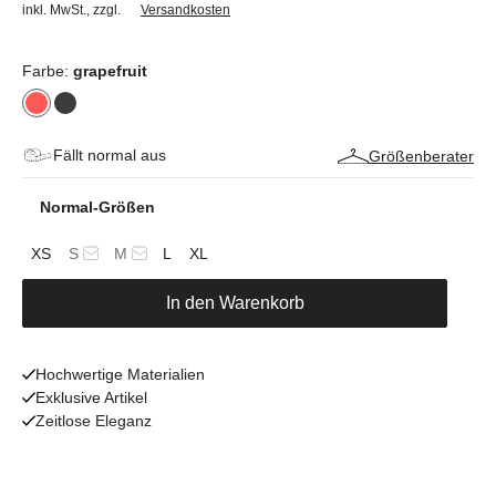
inkl. MwSt.
,
zzgl.
Versandkosten
Farbe:
grapefruit
Fällt normal aus
Größenberater
Normal-Größen
XS
S
M
L
XL
In den Warenkorb
Hochwertige Materialien
Exklusive Artikel
Zeitlose Eleganz