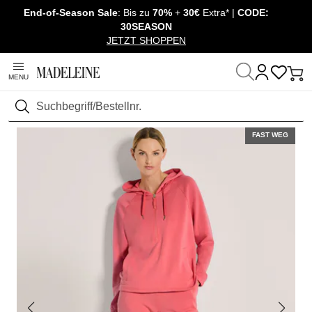
End-of-Season Sale
: Bis zu
70%
+
30€
Extra* |
CODE:
Überspringe Navigation, direkt zum Content
30SEASON
JETZT SHOPPEN
MENU
Startseite
Mode
Sportswear
Oberteile
Suchen
FAST WEG