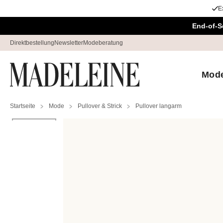
E
Überspringe Navigation, direkt zum Content
End-of-S
Direktbestellung
Newsletter
Modeberatung
Mod
Startseite
Mode
Pullover & Strick
Pullover langarm