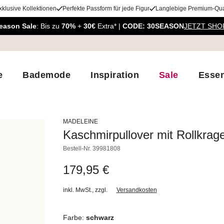
xklusive Kollektionen
Perfekte Passform für jede Figur
Langlebige Premium-Qual
eason Sale
: Bis zu
70%
+
30€
Extra* |
CODE: 30SEASON
JETZT SHO
e
Bademode
Inspiration
Sale
Essen
MADELEINE
Kaschmirpullover mit Rollkrag
Bestell-Nr.
39981808
179,95 €
inkl. MwSt.
,
zzgl.
Versandkosten
Farbe:
schwarz