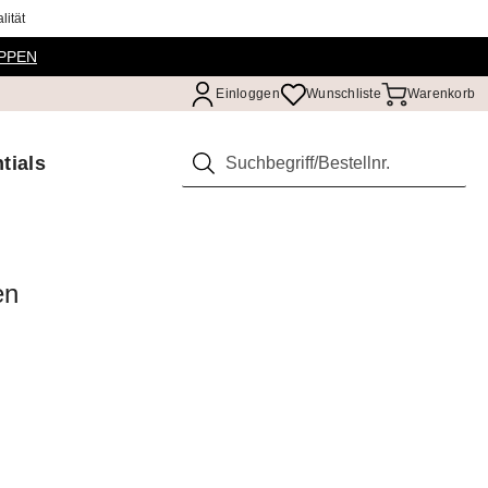
ität
PPEN
Einloggen
Wunschliste
Warenkorb
tials
Suchen
en