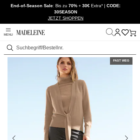
End-of-Season Sale
: Bis zu
70%
+
30€
Extra* |
CODE:
Überspringe Navigation, direkt zum Content
30SEASON
JETZT SHOPPEN
MENU
Startseite
Mode
Pullover & Strick
Strickjacken
Suchen
FAST WEG