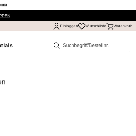
ität
PPEN
Einloggen
Wunschliste
Warenkorb
tials
Suchen
en