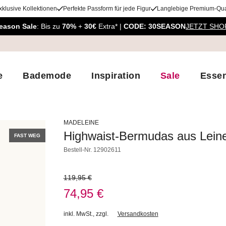
xklusive Kollektionen
Perfekte Passform für jede Figur
Langlebige Premium-Qual
eason Sale
: Bis zu
70%
+
30€
Extra* |
CODE: 30SEASON
JETZT SHO
e
Bademode
Inspiration
Sale
Essen
MADELEINE
Highwaist-Bermudas aus Lein
FAST WEG
Bestell-Nr.
12902611
119,95 €
74,95 €
inkl. MwSt.
,
zzgl.
Versandkosten