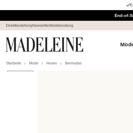
E
Überspringe Navigation, direkt zum Content
End-of-S
Direktbestellung
Newsletter
Modeberatung
Mod
Startseite
Mode
Hosen
Bermudas