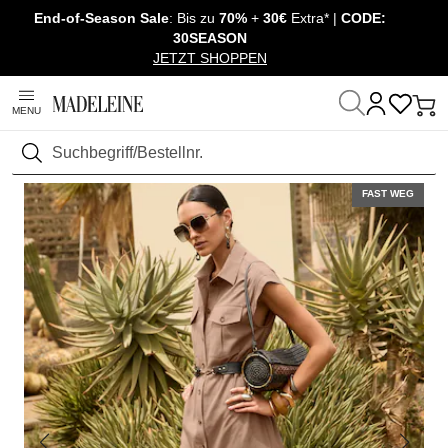
End-of-Season Sale
: Bis zu
70%
+
30€
Extra* |
CODE:
Überspringe Navigation, direkt zum Content
30SEASON
JETZT SHOPPEN
MENU
Startseite
Mode
Kleider
Kurze Kleider
Suchen
FAST WEG