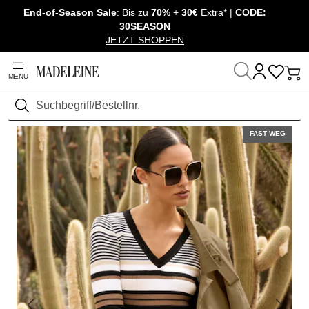
End-of-Season Sale
: Bis zu
70%
+
30€
Extra* |
CODE:
Überspringe Navigation, direkt zum Content
30SEASON
JETZT SHOPPEN
MENU
Startseite
Mode
Pullover & Strick
Pullover langarm
Suchen
FAST WEG