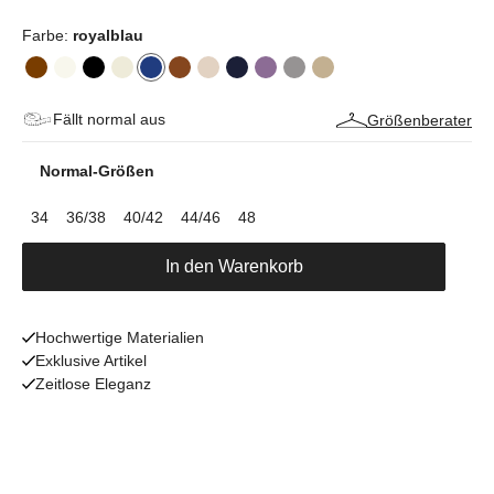
Farbe:
royalblau
Fällt normal aus
Größenberater
Normal-Größen
34
36/38
40/42
44/46
48
In den Warenkorb
Hochwertige Materialien
Exklusive Artikel
Zeitlose Eleganz