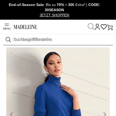
End-of-Season Sale
: Bis zu
70%
+
30€
Extra* |
CODE:
Überspringe Navigation, direkt zum Content
30SEASON
JETZT SHOPPEN
MENU
Startseite
Mode
Pullover & Strick
Pullover langarm
Suchen