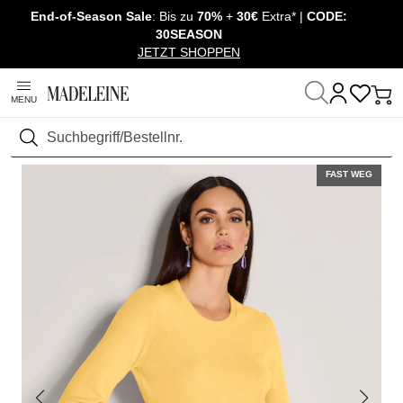
End-of-Season Sale
: Bis zu
70%
+
30€
Extra* |
CODE:
Überspringe Navigation, direkt zum Content
30SEASON
JETZT SHOPPEN
MENU
Startseite
Mode
Pullover & Strick
Pullover langarm
Suchen
FAST WEG