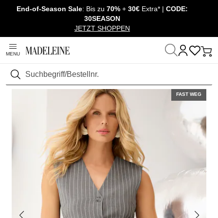
End-of-Season Sale
: Bis zu
70%
+
30€
Extra* |
CODE:
Überspringe Navigation, direkt zum Content
30SEASON
JETZT SHOPPEN
MENU
Startseite
Mode
Jacken & Mäntel
Westen
Suchen
FAST WEG