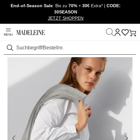
End-of-Season Sale
: Bis zu
70%
+
30€
Extra* |
CODE:
Überspringe Navigation, direkt zum Content
30SEASON
JETZT SHOPPEN
MENU
Startseite
Mode
Blusen & Hemden
Blusen
Suchen