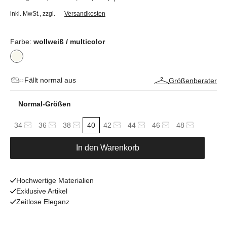
inkl. MwSt.
,
zzgl.
Versandkosten
Farbe:
wollweiß / multicolor
Fällt normal aus
Größenberater
Normal-Größen
34
36
38
40
42
44
46
48
In den Warenkorb
Hochwertige Materialien
Exklusive Artikel
Zeitlose Eleganz