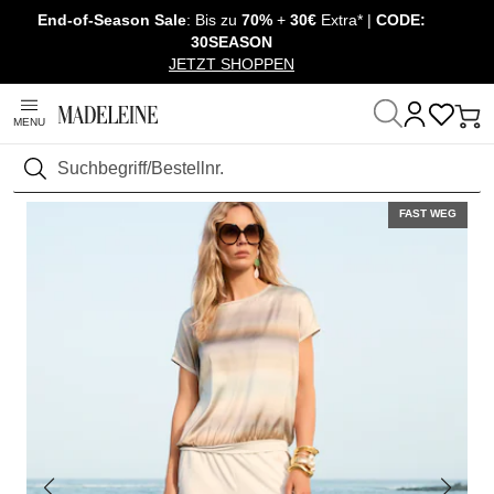
End-of-Season Sale
: Bis zu
70%
+
30€
Extra* |
CODE:
Überspringe Navigation, direkt zum Content
30SEASON
JETZT SHOPPEN
MENU
Startseite
Mode
Shirts & Tops
Shirt kurzarm
Suchen
FAST WEG