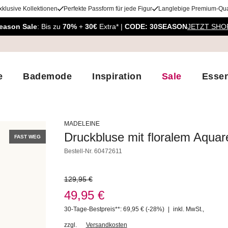
xklusive Kollektionen
Perfekte Passform für jede Figur
Langlebige Premium-Qual
eason Sale
: Bis zu
70%
+
30€
Extra* |
CODE: 30SEASON
JETZT SHO
e
Bademode
Inspiration
Sale
Essen
MADELEINE
Druckbluse mit floralem Aquare
FAST WEG
Bestell-Nr.
60472611
129,95 €
49,95 €
30-Tage-Bestpreis**: 69,95 €
(-28%)
|
inkl. MwSt.
,
zzgl.
Versandkosten