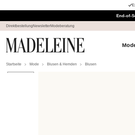
E
Überspringe Navigation, direkt zum Content
End-of-S
Direktbestellung
Newsletter
Modeberatung
Mod
Startseite
Mode
Blusen & Hemden
Blusen