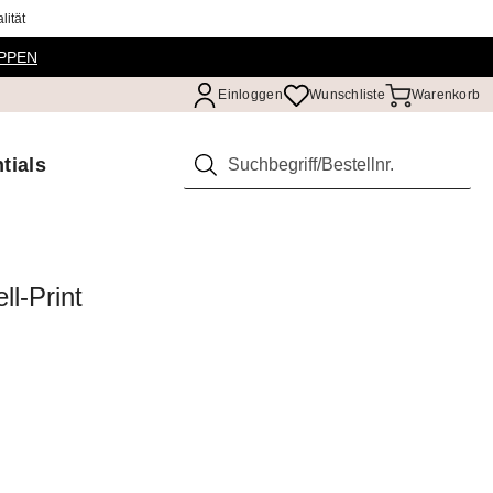
ität
PPEN
Einloggen
Wunschliste
Warenkorb
tials
Suchen
ll-Print