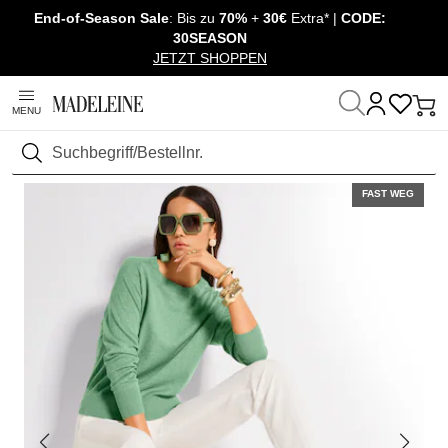
End-of-Season Sale
: Bis zu
70%
+
30€
Extra* |
CODE:
Überspringe Navigation, direkt zum Content
30SEASON
JETZT SHOPPEN
MENU
Startseite
Mode
Hosen
Schmale Hosen
Suchen
FAST WEG