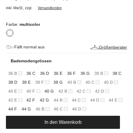
inkl. MwSt.
,
zzgl.
Versandkosten
Farbe:
multicolor
Fällt normal aus
Größenberater
Bademodengrössen
36 B
36 C
36 D
36 E
36 F
36 G
38 B
38 C
38 D
38 E
38 F
38 G
40 B
40 C
40 D
40 E
40 F
40 G
42 B
42 C
42 D
42 E
42 F
42 G
44 B
44 C
44 D
44 E
44 F
44 G
46 B
46 C
46 D
In den Warenkorb