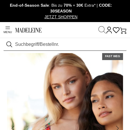
End-of-Season Sale
: Bis zu
70%
+
30€
Extra* |
CODE:
Überspringe Navigation, direkt zum Content
30SEASON
JETZT SHOPPEN
MENU
Startseite
Sale
Outlet
Bademode
Suchen
FAST WEG