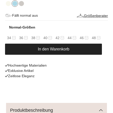
Fällt normal aus
Größenberater
Normal-Größen
34
36
38
40
42
44
46
48
In den Warenkorb
Hochwertige Materialien
Exklusive Artikel
Zeitlose Eleganz
Produktbeschreibung