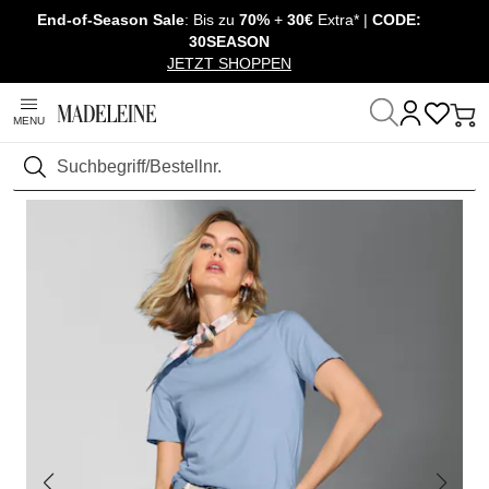
End-of-Season Sale
: Bis zu
70%
+
30€
Extra* |
CODE:
Überspringe Navigation, direkt zum Content
30SEASON
JETZT SHOPPEN
MENU
Startseite
Mode
Suchen