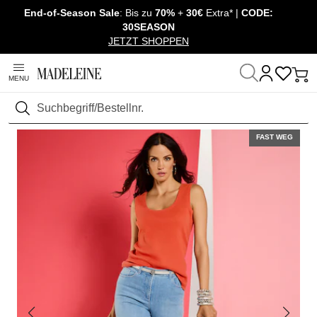
End-of-Season Sale
: Bis zu
70%
+
30€
Extra* |
CODE:
Überspringe Navigation, direkt zum Content
30SEASON
JETZT SHOPPEN
MENU
Startseite
Mode
Shirts & Tops
Tops
Suchen
FAST WEG