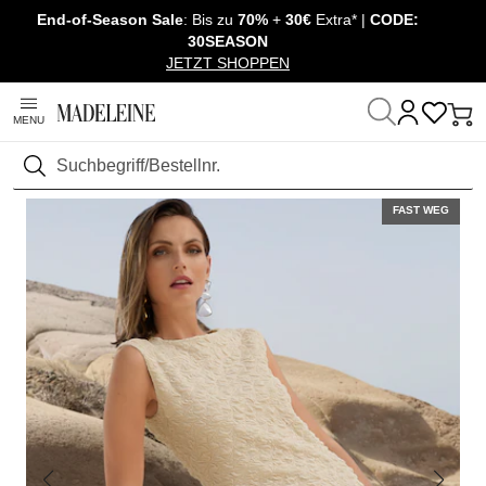
End-of-Season Sale
: Bis zu
70%
+
30€
Extra* |
CODE:
Überspringe Navigation, direkt zum Content
30SEASON
JETZT SHOPPEN
MENU
Startseite
Mode
Kleider
Etuikleider
Suchen
FAST WEG