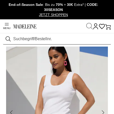
End-of-Season Sale
: Bis zu
70%
+
30€
Extra* |
CODE:
Überspringe Navigation, direkt zum Content
30SEASON
JETZT SHOPPEN
MENU
Startseite
Mode
Shirts & Tops
Tops
Suchen