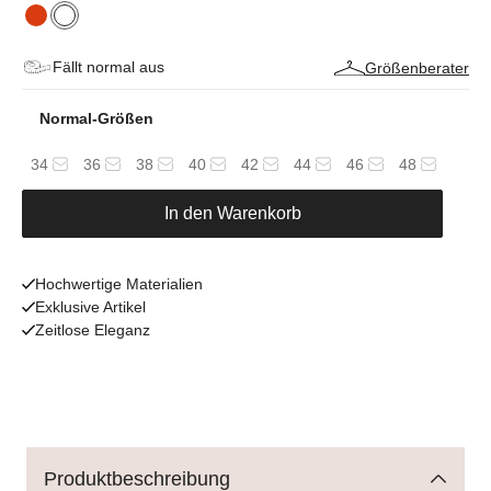
Fällt normal aus
Größenberater
Normal-Größen
34
36
38
40
42
44
46
48
In den Warenkorb
Hochwertige Materialien
Exklusive Artikel
Zeitlose Eleganz
Produktbeschreibung