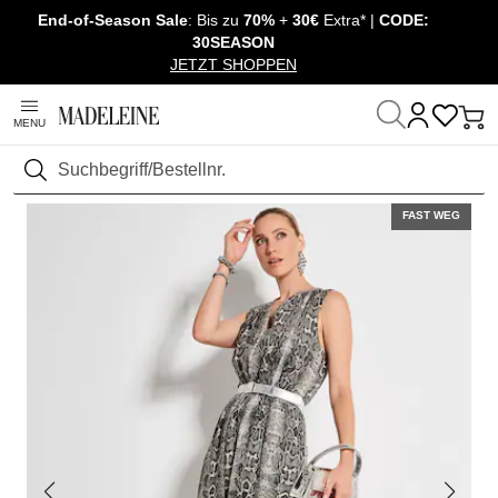
End-of-Season Sale
: Bis zu
70%
+
30€
Extra* |
CODE:
Überspringe Navigation, direkt zum Content
30SEASON
JETZT SHOPPEN
MENU
Startseite
Mode
Kleider
Lange Kleider
Suchen
FAST WEG