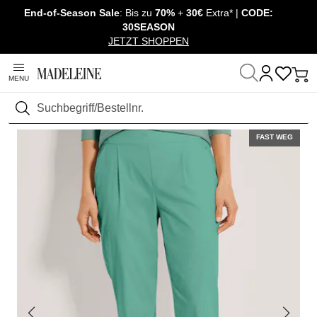
End-of-Season Sale
: Bis zu
70%
+
30€
Extra* |
CODE:
Überspringe Navigation, direkt zum Content
30SEASON
JETZT SHOPPEN
MENU
Startseite
Mode
Hosen
Schmale Hosen
Suchen
FAST WEG