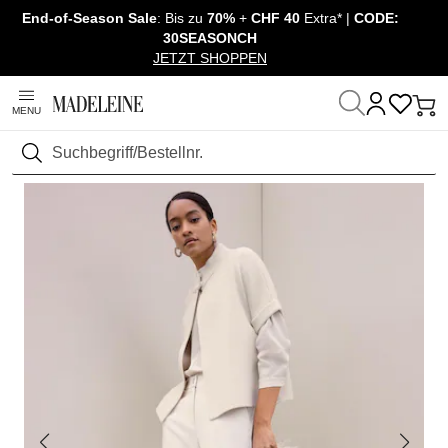
End-of-Season Sale
: Bis zu
70%
+
CHF 40
Extra* |
CODE:
Navigation überspringen, direkt zum Inhalt
30SEASONCH
JETZT SHOPPEN
MENU
Startseite
Mode
Hosen
Palazzohosen & Culottes
Suchen