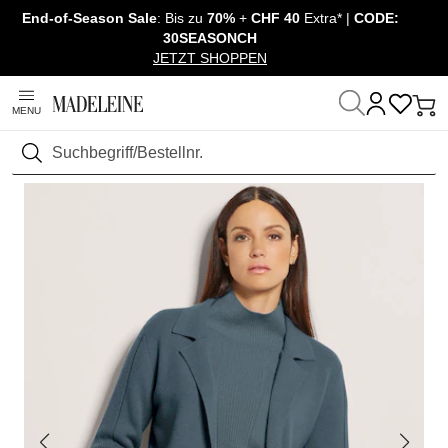
End-of-Season Sale
: Bis zu
70%
+
CHF 40
Extra* |
CODE:
Navigation überspringen, direkt zum Inhalt
30SEASONCH
JETZT SHOPPEN
MENU
Startseite
Mode
Suchen