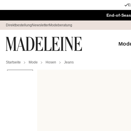
E
Navigation überspringen, direkt zum Inhalt
End-of-Seas
Direktbestellung
Newsletter
Modeberatung
Mod
Startseite
Mode
Hosen
Jeans