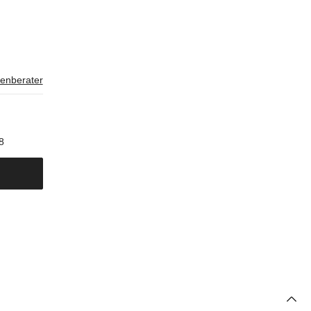
enberater
8