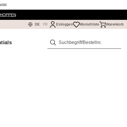
ität
SHOPPEN
DE
FR
Einloggen
Wunschliste
Warenkorb
tials
Suchen