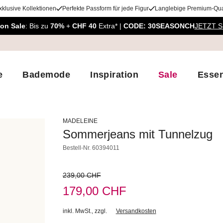
xklusive Kollektionen
Perfekte Passform für jede Figur
Langlebige Premium-Qual
on Sale
: Bis zu
70%
+
CHF 40
Extra* |
CODE: 30SEASONCH
JETZT 
e
Bademode
Inspiration
Sale
Essen
MADELEINE
Sommerjeans mit Tunnelzug
Bestell-Nr.
60394011
239,00 CHF
179,00 CHF
inkl. MwSt.
,
zzgl.
Versandkosten