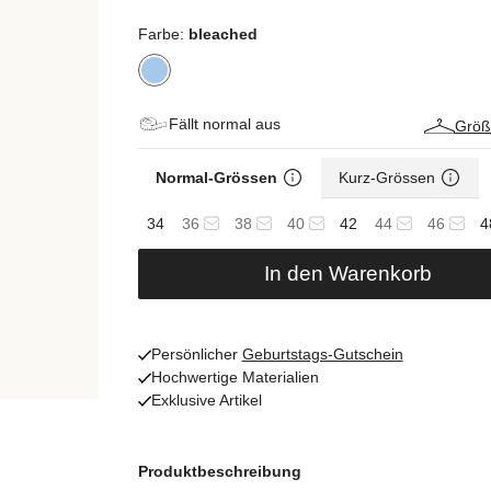
Farbe:
bleached
Fällt normal aus
Größ
Normal-Grössen
Kurz-Grössen
34
36
38
40
42
44
46
4
In den Warenkorb
Persönlicher
Geburtstags-Gutschein
Hochwertige Materialien
Exklusive Artikel
Produktbeschreibung