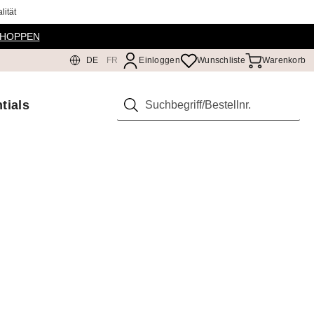
ität
SHOPPEN
DE
FR
Einloggen
Wunschliste
Warenkorb
tials
Suchen