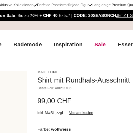
xklusive Kollektionen
Perfekte Passform für jede Figur
Langlebige Premium-Qual
on Sale
: Bis zu
70%
+
CHF 40
Extra* |
CODE: 30SEASONCH
JETZT 
e
Bademode
Inspiration
Sale
Essen
MADELEINE
Shirt mit Rundhals-Ausschnitt
Bestell-Nr.
40053706
99,00 CHF
inkl. MwSt.
,
zzgl.
Versandkosten
Farbe:
wollweiss