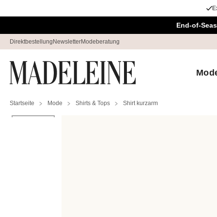
E
Navigation überspringen, direkt zum Inhalt
End-of-Seas
Direktbestellung
Newsletter
Modeberatung
Mod
Startseite
Mode
Shirts & Tops
Shirt kurzarm