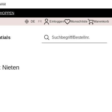
ität
SHOPPEN
DE
FR
Einloggen
Wunschliste
Warenkorb
tials
Suchen
 Nieten