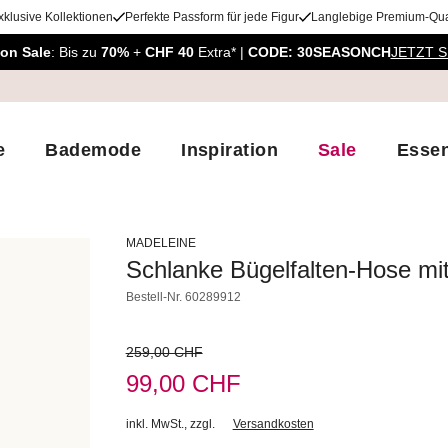
xklusive Kollektionen
Perfekte Passform für jede Figur
Langlebige Premium-Qual
on Sale
: Bis zu
70%
+
CHF 40
Extra* |
CODE: 30SEASONCH
JETZT 
e
Bademode
Inspiration
Sale
Essen
MADELEINE
Schlanke Bügelfalten-Hose mit
Bestell-Nr.
60289912
259,00 CHF
99,00 CHF
inkl. MwSt.
,
zzgl.
Versandkosten