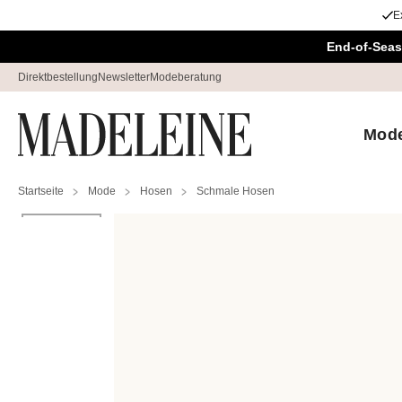
E
Navigation überspringen, direkt zum Inhalt
End-of-Seas
Direktbestellung
Newsletter
Modeberatung
Mod
Startseite
Mode
Hosen
Schmale Hosen