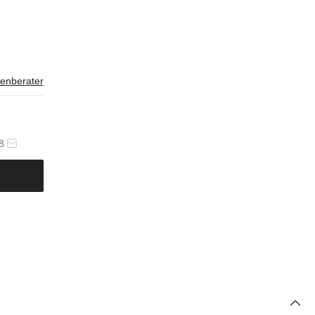
enberater
8