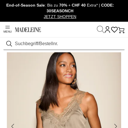
End-of-Season Sale
: Bis zu
70%
+
CHF 40
Extra* |
CODE:
Navigation überspringen, direkt zum Inhalt
30SEASONCH
JETZT SHOPPEN
MENU
Startseite
Mode
Suchen