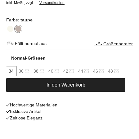
inkl. MwSt.
,
zzgl.
Versandkosten
Farbe:
taupe
Fällt normal aus
Größenberater
Normal-Grössen
34
36
38
40
42
44
46
48
In den Warenkorb
Hochwertige Materialien
Exklusive Artikel
Zeitlose Eleganz